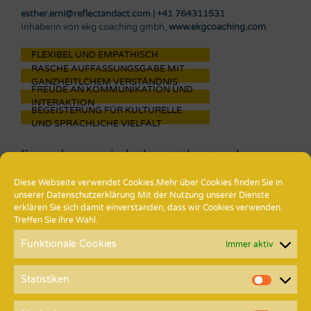
esther.erni@reflectandact.com
| +41 764311531
Inhaberin von ekg coaching gmbh,
www.ekgcoaching.com
FLEXIBEL UND EMPATHISCH
RASCHE AUFFASSUNGSGABE MIT
GANZHEITLCHEM VERSTÄNDNIS
FREUDE AN KOMMUNIKATION UND
INTERAKTION
BEGEISTERUNG FÜR KULTURELLE
UND SPRACHLICHE VIELFALT
Expand your mind, change the game!
Diese Webseite verwendet Cookies.Mehr über Cookies finden Sie in
„Neue Sichtweisen, eine bewusste und vertiefte
unserer
Datenschutzerklärung
Mit der Nutzung unserer Dienste
Auseinandersetzung mit sich selbst sowie zielgerichtete
erklären Sie sich damit einverstanden, dass wir Cookies verwenden.
Handlungen ermöglichen Veränderungen und Agilität für eine
Treffen Sie ihre Wahl.
erfolgsversprechende und erfüllende Zukunft.
“
Funktionale Cookies
Immer aktiv
Statistiken